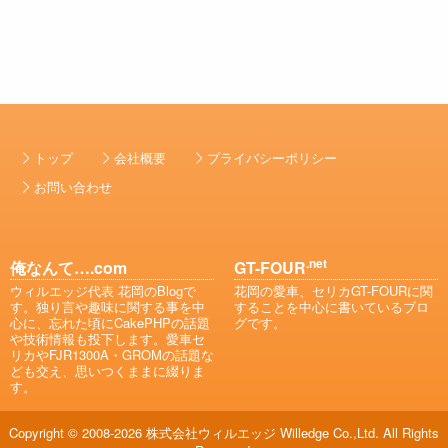
トップ
会社概要
プライバシーポリシー
お問い合わせ
.net
俺なんて….com
GT-FOUR
ウィルエッジ代表 花岡のBlogで
花岡の愛車、セリカGT-FOURに関
す。独り言や趣味に関する事を中
することを中心に書いているブロ
心に、忘れた頃にCakePHPの話題
グです。
や技術情報も投下します。愛車セ
リカやFJR1300A・GROMの話題な
ども交え、思いつくままに綴りま
す。
Copyright © 2008-2026 株式会社ウィルエッジ Willedge Co.,Ltd. All Rights